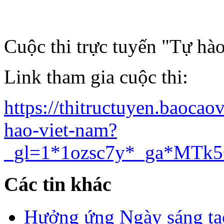
Cuộc thi trực tuyến "Tự hà
Link tham gia cuộc thi:
https://thitructuyen.baocao
hao-viet-nam?
_gl=1*1ozsc7y*_ga*M
Các tin khác
Hưởng ứng Ngày sáng tạo