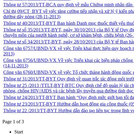
Thông tư 57/2013/TT-BCA quy định về mẫu Chứng minh nhân dân 
Chỉ thị 09/CT_BYT về việc tăng cường tiếp nhận và xử lý ý kiến ph
đường dây nóng
(28-11-2013)
Thông tư 40/2013/TT-BYT Ban hành Danh mục thuốc thiết yếu thuốc
Thông tư số 35/2013/TT-BYT, ngày 30/10/2013 của Bộ Y tế Quy định
chuyên môn của người hành nghề, cơ sở khám bệnh, chữa bệnh
(26-
Thông tư số 34/2013/TT-BYT, ngày 28/10/2013 của Bộ Y tế Ban hàn
Công văn 6757/UBND-VX về việc Triển khai thực hiện quy hoạch tổ
2013)
Công văn 6756/UBND-VX Về việc Triển khai các biện pháp chống lạ
(14-11-2013)
Công văn 6760/UBND-VX về việc Tổ chức tháng hành động quốc
Thông tư 31/2013/TT-BYT Quy định về quan trắc tác động môi trườ
Thông tư 25 /2013 /TTLT-BYT-BTC Quy định chế độ quản lý tài chính 
phòng, chống HIV/AIDS và các bệnh lây truyền qua đường tình dụ
Thông tư 24/2013/TT-BYT Ban hành “Quy định mức giới hạn tối đa
Thông tư 23/2013/TT-BYT Hướng dẫn hoạt động gia công thuốc
(0
Thông tư 22 /2013/TT-BYT Hướng dẫn đào tạo liên tục trong lĩnh v
Page 1 of 3
Start