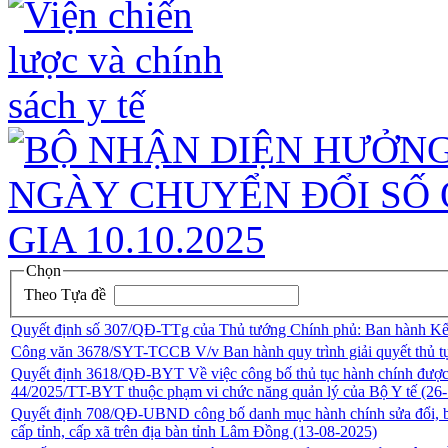
Chọn
Theo Tựa đề
Quyết định số 307/QĐ-TTg của Thủ tướng Chính phủ: Ban hành Kế ho
Công văn 3678/SYT-TCCB V/v Ban hành quy trình giải quyết thủ tụ
Quyết định 3618/QĐ-BYT Về việc công bố thủ tục hành chính được sửa đ
44/2025/TT-BYT thuộc phạm vi chức năng quản lý của Bộ Y tế
(26
Quyết định 708/QĐ-UBND công bố danh mục hành chính sửa đổi, bổ s
cấp tỉnh, cấp xã trên địa bàn tỉnh Lâm Đồng
(13-08-2025)