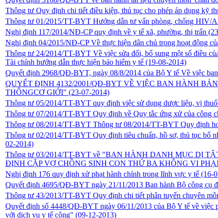
Thông tư Quy định chi tiết điều kiện, thủ tục cho phép áp dụng kỹ
Thông tư 01/2015/TT-BYT Hướng dẫn tư vấn phòng, chống HIV/AID
Nghị định 117/2014/NĐ-CP quy định về y tế xã, phường, thị trấn
(2
Nghị định 04/2015/NĐ-CP Về thực hiện dân chủ trong hoạt động của
Thông tư 24/2014/TT-BYT Về việc sửa đổi, bổ sung một số điều củ
Tài chính hướng dẫn thực hiện bảo hiểm y tế
(19-08-2014)
Quyết định 2968/QĐ-BYT, ngày 08/8/2014 của Bộ Y tế Về việc ban 
QUYẾT ĐỊNH 4132/2001/QĐ-BYT VỀ VIỆC BAN HÀNH BẢ
THÔNGCƠ GIỚI"
(23-07-2014)
Thông tư 05/2014/TT-BYT quy định việc sử dụng dược liệu, vị th
Thông tư 07/2014/TT-BYT Quy định về Quy tắc ứng xử của công chức
Thông tư 08/2014/TT-BYT Thông tư 08/2014/TT-BYT Quy định hoạt
Thông tư 02/2014/TT-BYT Quy định tiêu chuẩn, hồ sơ, thủ tục bổ n
02-2014)
Thông tư 03/2014/TT-BYT về "BAN HÀNH DANH MỤC DỊ
ĐỊNH CẶP VỢ CHỒNG SINH CON THỨ BA KHÔNG VI PHẠ
Nghị định 176 quy định xử phạt hành chính trong lĩnh vực y tế
(16-0
Quyết định 4695/QĐ-BYT ngày 21/11/2013 Ban hành Bộ công cụ đán
Thông tư 43/2013/TT-BYT Quy định chi tiết phân tuyến chuyên môn
Quyết định số 4448/QĐ-BYT ngày 06/11/2013 của Bộ Y tế về việc p
với dịch vụ y tế công"
(09-12-2013)