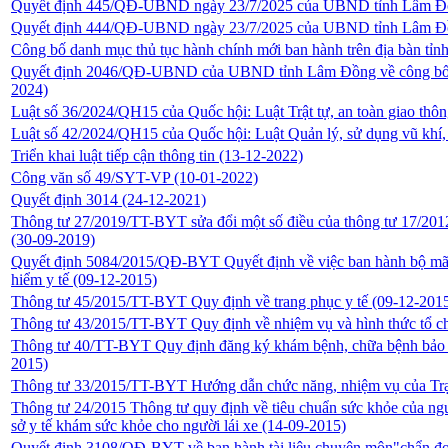
Quyết định 445/QĐ-UBND ngày 23/7/2025 của UBND tỉnh Lâm 
Quyết định 444/QĐ-UBND ngày 23/7/2025 của UBND tỉnh Lâm 
Công bố danh mục thủ tục hành chính mới ban hành trên địa bàn t
Quyết định 2046/QĐ-UBND của UBND tỉnh Lâm Đồng về công bố thủ
2024)
Luật số 36/2024/QH15 của Quốc hội: Luật Trật tự, an toàn giao th
Luật số 42/2024/QH15 của Quốc hội: Luật Quản lý, sử dụng vũ khí, 
Triển khai luật tiếp cận thông tin
(13-12-2022)
Công văn số 49/SYT-VP
(10-01-2022)
Quyết định 3014
(24-12-2021)
Thông tư 27/2019/TT-BYT sửa đổi một số điều của thông tư 17/201
(30-09-2019)
Quyết định 5084/2015/QĐ-BYT Quyết định về việc ban hành bộ mã 
hiểm y tế
(09-12-2015)
Thông tư 45/2015/TT-BYT Quy định về trang phục y tế
(09-12-201
Thông tư 43/2015/TT-BYT Quy định về nhiệm vụ và hình thức tổ chứ
Thông tư 40/TT-BYT Quy định đăng ký khám bệnh, chữa bệnh bảo h
2015)
Thông tư 33/2015/TT-BYT Hướng dẫn chức năng, nhiệm vụ của Trạm
Thông tư 24/2015 Thông tư quy định về tiêu chuẩn sức khỏe của người
sở y tế khám sức khỏe cho người lái xe
(14-09-2015)
Quyết định 3108/QĐ-BYT về ban hành tài liệu chuyên môn"chẩn đ