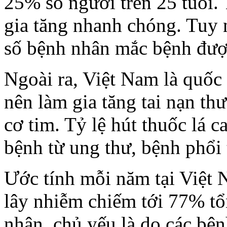
25% số người trên 25 tuổi.
gia tăng nhanh chóng. Tuy n
số bệnh nhân mắc bệnh được 
Ngoài ra, Việt Nam là quốc 
nên làm gia tăng tai nạn th
cơ tim. Tỷ lệ hút thuốc lá c
bệnh từ ung thư, bệnh phổi 
Ước tính mỗi năm tại Việt 
lây nhiễm chiếm tới 77% t
nhân, chủ yếu là do các bện