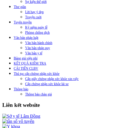
Sự kiện thế giới
Thư giãn
Lời hay ý đẹp
Truyện cuời
Tuyên truyền
Kỷ niệm ngày lễ
Phòng chống dịch
Văn bản pháp luật
Văn bản hành chính
Văn bản pháp quy
Văn bản y tế
Bảng giá viện phí
KẾT QUẢ KIỂM TRA
CẢI TIẾN CLBV
Thủ tục cấp chứng nhận sức khỏe
Cấp giấy chứng nhận sức khỏe xin việc
Cấp chứng nhận sức khỏe lái xe
Thông báo
Thông báo chào giá
Liên kết website