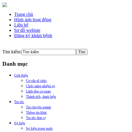
Trang chủ
Hình ảnh hoạt động
Liên hệ
Sơ đồ webiste
Đăng ký khám bệnh
Tìm kiếm:
Danh mục
Giới thiệu
Cơ cấu tổ chức
Chức năng nhiệm vụ
Lãnh đạo cơ quan
Thành tích, danh hiệu
Tin tức
Tin chuyên ngành
Thông tin khác
Tin tức đơn vị
Sự kiện
Sự kiện trong nuớc