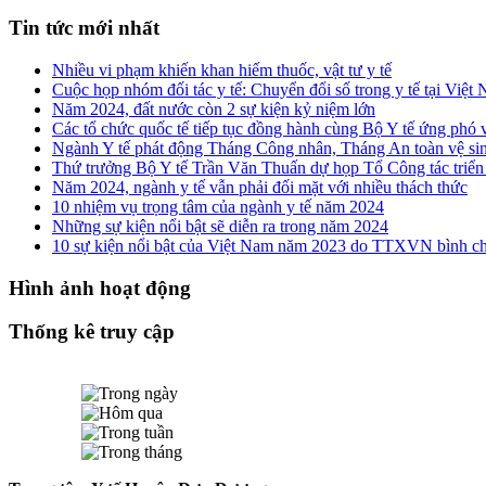
Tin tức mới nhất
Nhiều vi phạm khiến khan hiếm thuốc, vật tư y tế
Cuộc họp nhóm đối tác y tế: Chuyển đổi số trong y tế tại Việ
Năm 2024, đất nước còn 2 sự kiện kỷ niệm lớn
Các tổ chức quốc tế tiếp tục đồng hành cùng Bộ Y tế ứng phó 
Ngành Y tế phát động Tháng Công nhân, Tháng An toàn vệ si
Thứ trưởng Bộ Y tế Trần Văn Thuấn dự họp Tổ Công tác triển
Năm 2024, ngành y tế vẫn phải đối mặt với nhiều thách thức
10 nhiệm vụ trọng tâm của ngành y tế năm 2024
Những sự kiện nổi bật sẽ diễn ra trong năm 2024
10 sự kiện nổi bật của Việt Nam năm 2023 do TTXVN bình c
Hình ảnh hoạt động
Thống kê truy cập