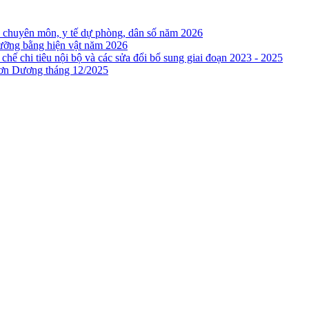
c chuyên môn, y tế dự phòng, dân số năm 2026
 dưỡng bằng hiện vật năm 2026
hế chi tiêu nội bộ và các sửa đổi bổ sung giai đoạn 2023 - 2025
ơn Dương tháng 12/2025