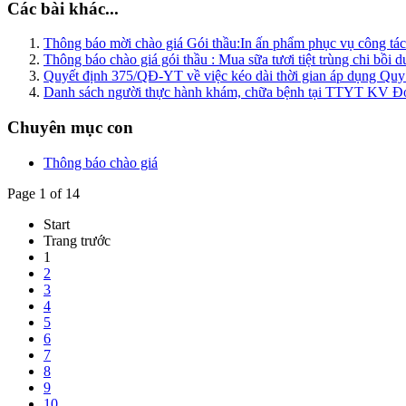
Các bài khác...
Thông báo mời chào giá Gói thầu:In ấn phẩm phục vụ công tá
Thông báo chào giá gói thầu : Mua sữa tươi tiệt trùng chi bồi
Quyết định 375/QĐ-YT về việc kéo dài thời gian áp dụng Quy c
Danh sách người thực hành khám, chữa bệnh tại TTYT KV Đ
Chuyên mục con
Thông báo chào giá
Page 1 of 14
Start
Trang trước
1
2
3
4
5
6
7
8
9
10