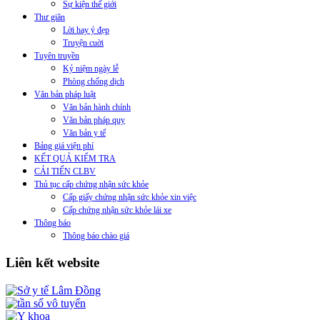
Sự kiện thế giới
Thư giãn
Lời hay ý đẹp
Truyện cuời
Tuyên truyền
Kỷ niệm ngày lễ
Phòng chống dịch
Văn bản pháp luật
Văn bản hành chính
Văn bản pháp quy
Văn bản y tế
Bảng giá viện phí
KẾT QUẢ KIỂM TRA
CẢI TIẾN CLBV
Thủ tục cấp chứng nhận sức khỏe
Cấp giấy chứng nhận sức khỏe xin việc
Cấp chứng nhận sức khỏe lái xe
Thông báo
Thông báo chào giá
Liên kết website