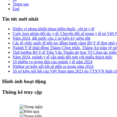
Trang sau
End
Tin tức mới nhất
Nhiều vi phạm khiến khan hiếm thuốc, vật tư y tế
Cuộc họp nhóm đối tác y tế: Chuyển đổi số trong y tế tại Việ
Năm 2024, đất nước còn 2 sự kiện kỷ niệm lớn
Các tổ chức quốc tế tiếp tục đồng hành cùng Bộ Y tế ứng phó 
Ngành Y tế phát động Tháng Công nhân, Tháng An toàn vệ si
Thứ trưởng Bộ Y tế Trần Văn Thuấn dự họp Tổ Công tác triển
Năm 2024, ngành y tế vẫn phải đối mặt với nhiều thách thức
10 nhiệm vụ trọng tâm của ngành y tế năm 2024
Những sự kiện nổi bật sẽ diễn ra trong năm 2024
10 sự kiện nổi bật của Việt Nam năm 2023 do TTXVN bình c
Hình ảnh hoạt động
Thống kê truy cập