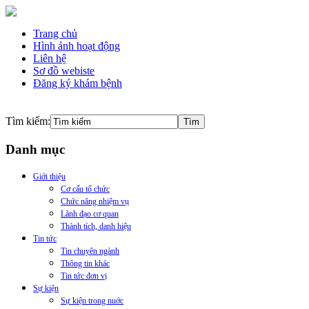
Trang chủ
Hình ảnh hoạt động
Liên hệ
Sơ đồ webiste
Đăng ký khám bệnh
Tìm kiếm:
Danh mục
Giới thiệu
Cơ cấu tổ chức
Chức năng nhiệm vụ
Lãnh đạo cơ quan
Thành tích, danh hiệu
Tin tức
Tin chuyên ngành
Thông tin khác
Tin tức đơn vị
Sự kiện
Sự kiện trong nuớc