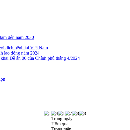
t Nam đến năm 2030
với dịch bệnh tại Việt Nam
nh lao động năm 2024
 khai Đề án 06 của Chính phủ tháng 4/2024
họn
Trong ngày
Hôm qua
Trong tuần