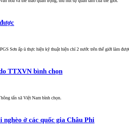
ăn hóa và thể thao quan trọng, thu hút sự quan tâm của thế giới.
 được
 PGS Sơn ấp ủ thực hiện kỹ thuật hiện chỉ 2 nước trên thế giới làm đượ
3 do TTXVN bình chọn
 Thông tấn xã Việt Nam bình chọn.
ói nghèo ở các quốc gia Châu Phi