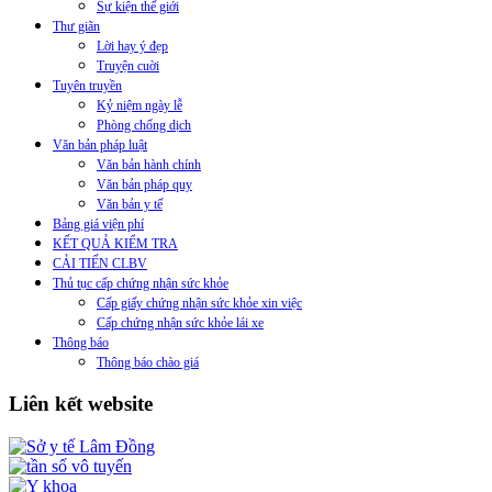
Sự kiện thế giới
Thư giãn
Lời hay ý đẹp
Truyện cuời
Tuyên truyền
Kỷ niệm ngày lễ
Phòng chống dịch
Văn bản pháp luật
Văn bản hành chính
Văn bản pháp quy
Văn bản y tế
Bảng giá viện phí
KẾT QUẢ KIỂM TRA
CẢI TIẾN CLBV
Thủ tục cấp chứng nhận sức khỏe
Cấp giấy chứng nhận sức khỏe xin việc
Cấp chứng nhận sức khỏe lái xe
Thông báo
Thông báo chào giá
Liên kết website