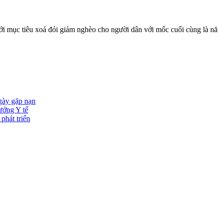
i mục tiêu xoá đói giảm nghèo cho người dân với mốc cuối cùng là nă
ngày gặp nạn
ưởng Y tế
phát triển