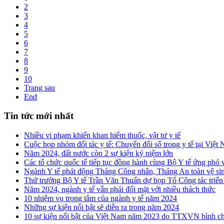
2
3
4
5
6
7
8
9
10
Trang sau
End
Tin tức mới nhất
Nhiều vi phạm khiến khan hiếm thuốc, vật tư y tế
Cuộc họp nhóm đối tác y tế: Chuyển đổi số trong y tế tại Việ
Năm 2024, đất nước còn 2 sự kiện kỷ niệm lớn
Các tổ chức quốc tế tiếp tục đồng hành cùng Bộ Y tế ứng phó 
Ngành Y tế phát động Tháng Công nhân, Tháng An toàn vệ si
Thứ trưởng Bộ Y tế Trần Văn Thuấn dự họp Tổ Công tác triển
Năm 2024, ngành y tế vẫn phải đối mặt với nhiều thách thức
10 nhiệm vụ trọng tâm của ngành y tế năm 2024
Những sự kiện nổi bật sẽ diễn ra trong năm 2024
10 sự kiện nổi bật của Việt Nam năm 2023 do TTXVN bình c