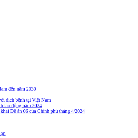
t Nam đến năm 2030
với dịch bệnh tại Việt Nam
nh lao động năm 2024
 khai Đề án 06 của Chính phủ tháng 4/2024
họn