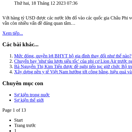
Thứ hai, 18 Tháng 12 2023 07:36
Với hàng tỷ USD được các nước lớn đổ vào các quốc gia Châu Phi vớ
vẫn còn nhiều vấn đề đáng quan tâm…
Xem tiếp...
Các bài khác...
Mức đóng, quyền lợi BHYT hộ gia đình thay đổi như thế nào?
Chuyến bay 'như tàu lượn siêu tốc' của phi cơ Lion Air trước 
Bà Nguyễn Thị Kim Tiến được đề nghị tiếp tục giữ chức Bộ tr
Xây dựng nền y tế Việt Nam hướng tới công bằng, hiệu quả và 
Chuyên mục con
Sự kiện trong nuớc
Sự kiện thế giới
Page 1 of 13
Start
Trang trước
1