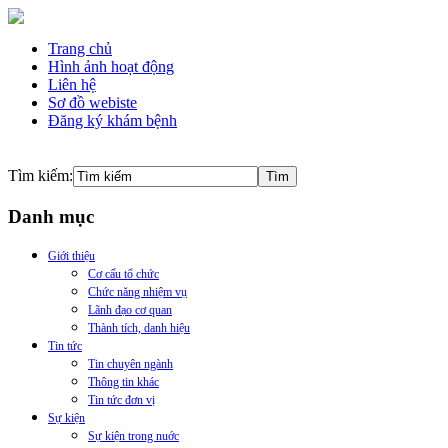
Trang chủ
Hình ảnh hoạt động
Liên hệ
Sơ đồ webiste
Đăng ký khám bệnh
Tìm kiếm:
Danh mục
Giới thiệu
Cơ cấu tổ chức
Chức năng nhiệm vụ
Lãnh đạo cơ quan
Thành tích, danh hiệu
Tin tức
Tin chuyên ngành
Thông tin khác
Tin tức đơn vị
Sự kiện
Sự kiện trong nuớc