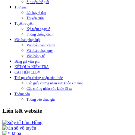
Sự kiện thế giới
Thư giãn
Lời hay ý đẹp
Truyện cuời
Tuyên truyền
Kỷ niệm ngày lễ
Phòng chống dịch
Văn bản pháp luật
Văn bản hành chính
Văn bản pháp quy
Văn bản y tế
Bảng giá viện phí
KẾT QUẢ KIỂM TRA
CẢI TIẾN CLBV
Thủ tục cấp chứng nhận sức khỏe
Cấp giấy chứng nhận sức khỏe xin việc
Cấp chứng nhận sức khỏe lái xe
Thông báo
Thông báo chào giá
Liên kết website