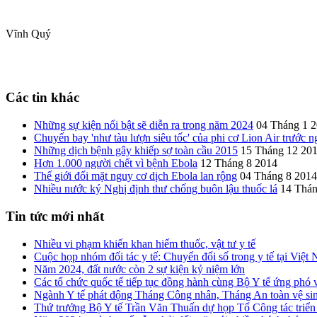
Vĩnh Quý
Các tin khác
Những sự kiện nổi bật sẽ diễn ra trong năm 2024
04 Tháng 1 
Chuyến bay 'như tàu lượn siêu tốc' của phi cơ Lion Air trước 
Những dịch bệnh gây khiếp sợ toàn cầu 2015
15 Tháng 12 20
Hơn 1.000 người chết vì bệnh Ebola
12 Tháng 8 2014
Thế giới đối mặt nguy cơ dịch Ebola lan rộng
04 Tháng 8 2014
Nhiều nước ký Nghị định thư chống buôn lậu thuốc lá
14 Thán
Tin tức mới nhất
Nhiều vi phạm khiến khan hiếm thuốc, vật tư y tế
Cuộc họp nhóm đối tác y tế: Chuyển đổi số trong y tế tại Việ
Năm 2024, đất nước còn 2 sự kiện kỷ niệm lớn
Các tổ chức quốc tế tiếp tục đồng hành cùng Bộ Y tế ứng phó 
Ngành Y tế phát động Tháng Công nhân, Tháng An toàn vệ si
Thứ trưởng Bộ Y tế Trần Văn Thuấn dự họp Tổ Công tác triển