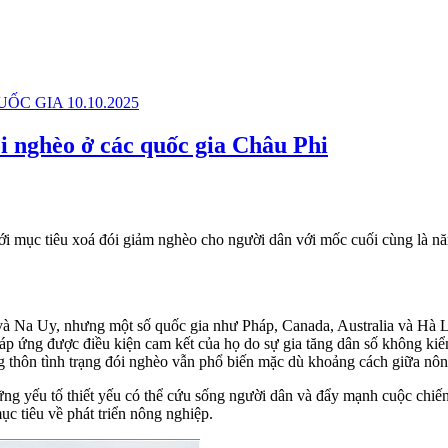
ói nghèo ở các quốc gia Châu Phi
i mục tiêu xoá đói giảm nghèo cho người dân với mốc cuối cùng là nă
c và Na Uy, nhưng một số quốc gia như Pháp, Canada, Australia và Hà
áp ứng được điều kiện cam kết của họ do sự gia tăng dân số không kiể
g thôn tình trạng đói nghèo vẫn phổ biến mặc dù khoảng cách giữa nông
g yếu tố thiết yếu có thể cứu sống người dân và đẩy mạnh cuộc chiến 
ục tiêu về phát triển nông nghiệp.