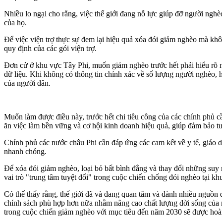
Nhiều lo ngại cho rằng, việc thế giới đang nỗ lực giúp đỡ người ng
của họ.
Để việc viện trợ thực sự đem lại hiệu quả xóa đói giảm nghèo mà khôn
quy định của các gói viện trợ.
Đơn cử ở khu vực Tây Phi, muốn giảm nghèo trước hết phải hiểu rõ n
dữ liệu. Khi không có thông tin chính xác về số lượng người nghèo, h
của người dân.
Muốn làm được điều này, trước hết chi tiêu công của các chính phủ cầ
ăn việc làm bền vững và cơ hội kinh doanh hiệu quả, giúp đảm bảo tươ
Chính phủ các nước châu Phi cần đáp ứng các cam kết về y tế, giáo d
nhanh chóng.
Để xóa đói giảm nghèo, loại bỏ bất bình đẳng và thay đổi những suy n
vai trò "trung tâm tuyệt đối" trong cuộc chiến chống đói nghèo tại kh
Có thể thấy rằng, thế giới đã và đang quan tâm và dành nhiều nguồn
chính sách phù hợp hơn nữa nhằm nâng cao chất lượng đời sống của ng
trong cuộc chiến giảm nghèo với mục tiêu đến năm 2030 sẽ được h