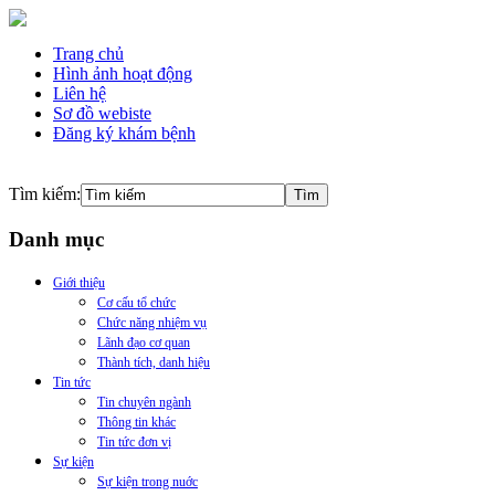
Trang chủ
Hình ảnh hoạt động
Liên hệ
Sơ đồ webiste
Đăng ký khám bệnh
Tìm kiếm:
Danh mục
Giới thiệu
Cơ cấu tổ chức
Chức năng nhiệm vụ
Lãnh đạo cơ quan
Thành tích, danh hiệu
Tin tức
Tin chuyên ngành
Thông tin khác
Tin tức đơn vị
Sự kiện
Sự kiện trong nuớc