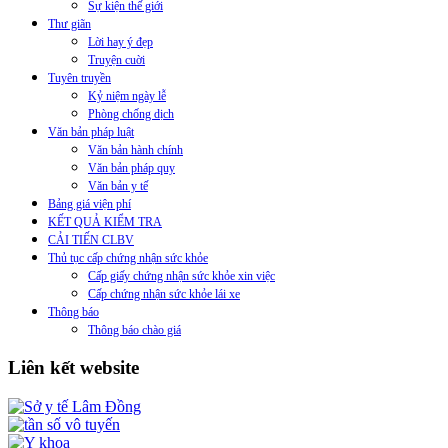
Sự kiện thế giới
Thư giãn
Lời hay ý đẹp
Truyện cuời
Tuyên truyền
Kỷ niệm ngày lễ
Phòng chống dịch
Văn bản pháp luật
Văn bản hành chính
Văn bản pháp quy
Văn bản y tế
Bảng giá viện phí
KẾT QUẢ KIỂM TRA
CẢI TIẾN CLBV
Thủ tục cấp chứng nhận sức khỏe
Cấp giấy chứng nhận sức khỏe xin việc
Cấp chứng nhận sức khỏe lái xe
Thông báo
Thông báo chào giá
Liên kết website