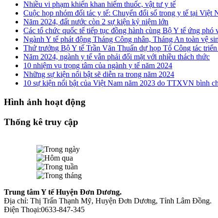
Nhiều vi phạm khiến khan hiếm thuốc, vật tư y tế
Cuộc họp nhóm đối tác y tế: Chuyển đổi số trong y tế tại Việ
Năm 2024, đất nước còn 2 sự kiện kỷ niệm lớn
Các tổ chức quốc tế tiếp tục đồng hành cùng Bộ Y tế ứng phó 
Ngành Y tế phát động Tháng Công nhân, Tháng An toàn vệ si
Thứ trưởng Bộ Y tế Trần Văn Thuấn dự họp Tổ Công tác triển
Năm 2024, ngành y tế vẫn phải đối mặt với nhiều thách thức
10 nhiệm vụ trọng tâm của ngành y tế năm 2024
Những sự kiện nổi bật sẽ diễn ra trong năm 2024
10 sự kiện nổi bật của Việt Nam năm 2023 do TTXVN bình c
Hình ảnh hoạt động
Thống kê truy cập
Trung tâm Y tế Huyện Đơn Dương.
Địa chỉ: Thị Trấn Thạnh Mỹ, Huyện Đơn Dương, Tỉnh Lâm Đồng.
Điện Thoại:0633-847-345