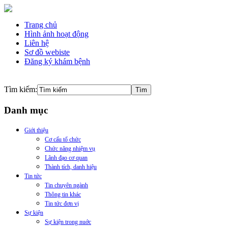
Trang chủ
Hình ảnh hoạt động
Liên hệ
Sơ đồ webiste
Đăng ký khám bệnh
Tìm kiếm:
Danh mục
Giới thiệu
Cơ cấu tổ chức
Chức năng nhiệm vụ
Lãnh đạo cơ quan
Thành tích, danh hiệu
Tin tức
Tin chuyên ngành
Thông tin khác
Tin tức đơn vị
Sự kiện
Sự kiện trong nuớc